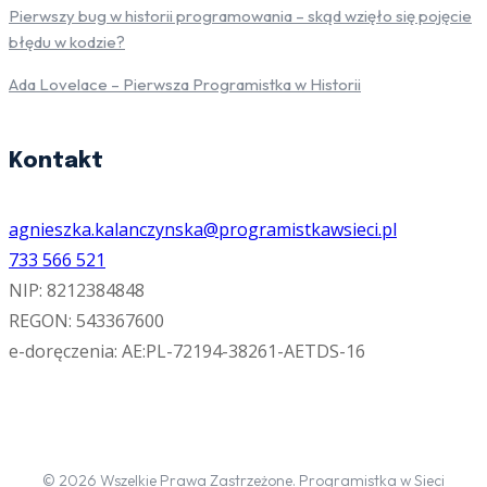
Pierwszy bug w historii programowania – skąd wzięło się pojęcie
błędu w kodzie?
Ada Lovelace – Pierwsza Programistka w Historii
Kontakt
agnieszka.kalanczynska@programistkawsieci.pl
733 566 521
NIP: 8212384848
REGON: 543367600
e-doręczenia: AE:PL-72194-38261-AETDS-16
© 2026 Wszelkie Prawa Zastrzeżone. Programistka w Sieci