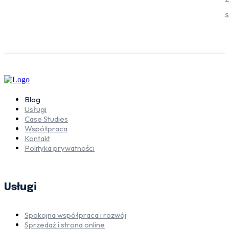
s
Blog
Usługi
Case Studies
Współpraca
Kontakt
Polityka prywatności
Usługi
Spokojna współpraca i rozwój
Sprzedaż i strona online